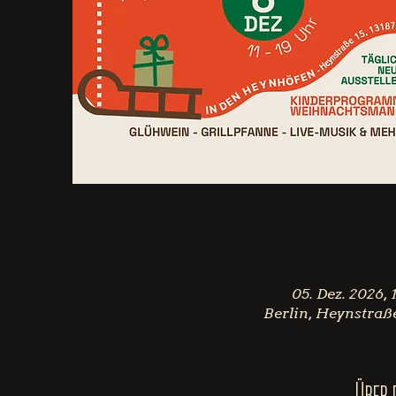
05. Dez. 2026, 
Berlin, Heynstraße
Über 