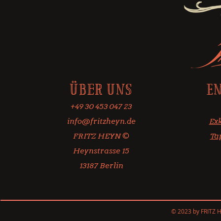
Über uns
E
+49 30 453 047 23
info@fritzheyn.de
Exk
FRITZ HEYN ©
Ta
Heynstrasse 15
13187 Berlin
© 2023 by FRITZ 