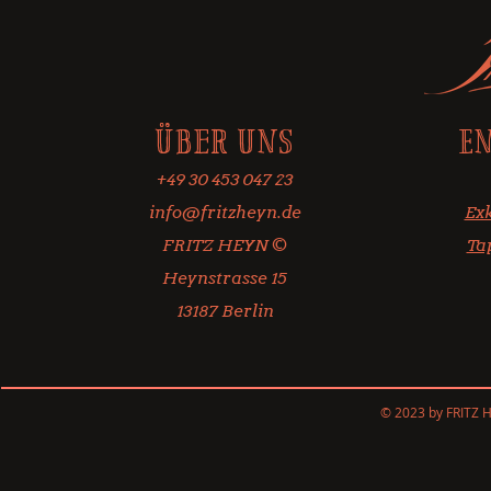
Über uns
E
+49 30 453 047 23
info@fritzheyn.de
Exk
FRITZ HEYN ©
Ta
Heynstrasse 15
13187 Berlin
© 2023 by FRITZ 